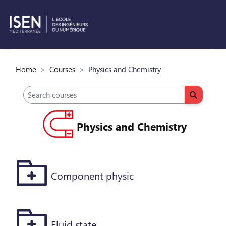
Log in
Skip to main content
Home
Courses
Physics and Chemistry
Search courses
Search c
Physics and Chemistry
Component physic
Fluid state