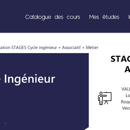
Catalogue des cours
Mes études
tation STAGES Cycle ingénieur + Associatif + Métier
STAG
A
VAL
Lo
Roq
Vér