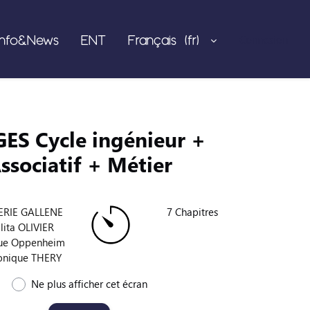
Info&News
ENT
Français ‎(fr)‎
Connexion
ES Cycle ingénieur +
ssociatif + Métier
ERIE GALLENE
7 Chapitres
lita OLIVIER
ue Oppenheim
onique THERY
Ne plus afficher cet écran